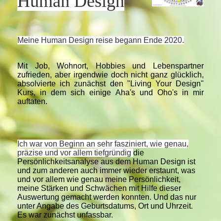
Human Design
Meine Human Design reise begann Ende 2020.
Mit Job, Wohnort, Hobbies und Lebenspartner
zufrieden, aber irgendwie doch nicht ganz glücklich,
absolvierte ich zunächst den "Living Your Design"
Kurs, in dem sich einige Aha's und Oho's in mir
auftaten.
Ich
war von Beginn an sehr fasziniert, wie genau,
präzise und vor allem tiefgründig
die
Persönlichkeitsanalyse aus dem Human Design ist
und zum anderen auch immer wieder erstaunt, was
und vor allem wie genau meine Persönlichkeit,
meine Stärken
und Schwächen mit Hilfe dieser
Auswertung gemacht werden konnten. Und das nur
unter Angabe des Geburtsdatums, Ort und Uhrzeit.
Es war zunächst unfassbar.