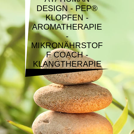
DESIGN - PEP®
KLOPFEN -
AROMATHERAPIE
-
MIKRONÄHRSTOF
F COACH -
KLANGTHERAPIE