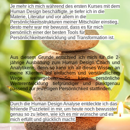
Je mehr ich mich während des ersten Kurses mit dem
Human Design beschäftigte, je tiefer ich in die
Materie, Literatur und vor allem in die
Persönlichkeitsstrukturen meiner Mitschüler einstieg,
desto mehr war mir bewusst, dass es für mich
persönlich einer der besten Tools für
Persönlichkeitsentwicklung und Transformation ist.
Aus diesem Grunde entschied ich mich für die 2-
jährige Ausbildung zum Human Design Coach und
Analytikerin, denn so kann ich all dieses Wissen an
meine Klienten auf einfachem und verständlichem
Wege weitergeben. So kann persönliche
Weiterentwicklung tiefgründiger und punktgenau
passend zur jeweiligen Persönlichkeit stattfinden.
Durch die Human Design Analyse entdeckte ich das
fehlende Puzzleteil in mir, um heute noch bewusster
genau so zu leben, wie ich es mir wünsche und es
mich erfüllt und glücklich macht.