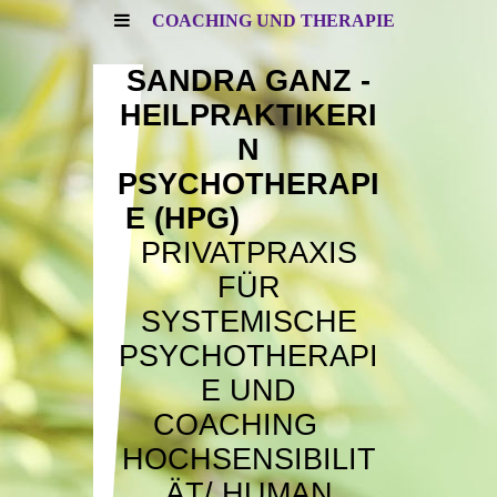
COACHING UND THERAPIE
SANDRA GANZ -
HEILPRAKTIKERI
N
PSYCHOTHERAPI
E (HPG)
PRIVATPRAXIS
FÜR
SYSTEMISCHE
PSYCHOTHERAPI
E UND
COACHING
HOCHSENSIBILIT
ÄT/
HUMAN