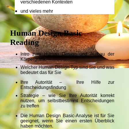
verschiedenen Kontexten
und vieles mehr
Human Design Basic
Reading
Intro zum Human Design und Aufbau der
Körpergrafik
Welcher Human Design Typ sind Sie und was
bedeutet das für Sie
Ihre Autorität – Ihre Hilfe zur
Entscheidungsfindung
Strategie – wie Sie Ihre Autorität korrekt
nutzen, um selbstbestimmt Entscheidungen
zu treffen
Die Human Design Basic-Analyse ist für Sie
geeignet, wenn Sie einen ersten Überblick
haben möchten.