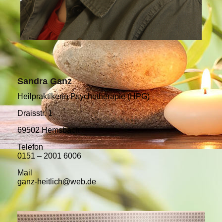
S
andra Ganz
Heilpraktikerin Psychotherapie (HPG)
Draisstr. 1
69502 Hemsbach
Telefon
0151 – 2001 6006
Mail
ganz-heitlich@web.de