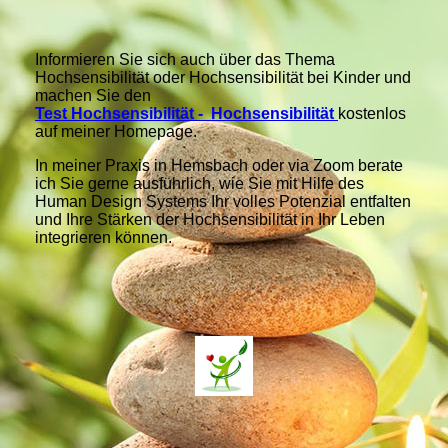
Informieren Sie sich auch über das Thema
Hochsensibilität oder Hochsensibilität bei Kinder und
machen Sie den
Test Hochsensibilität - Hochsensibilität
kostenlos
auf meiner Homepage.
In meiner Praxis in Hemsbach oder via Zoom berate
ich Sie gerne ausführlich, wie Sie mit Hilfe des
Human Design Systems Ihr volles Potenzial entfalten
und Ihre Stärken der Hochsensibilität in Ihr Leben
integrieren können.