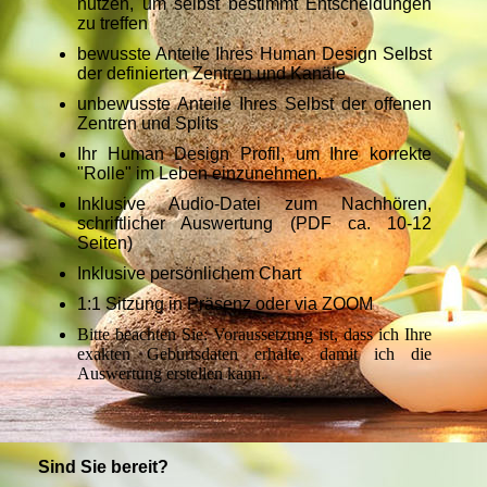
nutzen, um selbst bestimmt Entscheidungen
zu treffen
bewusste Anteile Ihres Human Design Selbst
der definierten Zentren und Kanäle
unbewusste Anteile Ihres Selbst der offenen
Zentren und Splits
Ihr Human Design Profil, um Ihre korrekte
"Rolle" im Leben einzunehmen.
Inklusive Audio-Datei zum Nachhören,
schriftlicher Auswertung (PDF ca. 10-12
Seiten)
Inklusive persönlichem Chart
1:1 Sitzung in Präsenz oder via ZOOM
Bitte beachten Sie: Voraussetzung ist, dass ich Ihre
exakten Geburtsdaten erhalte, damit ich die
Auswertung erstellen kann.
Sind Sie bereit?