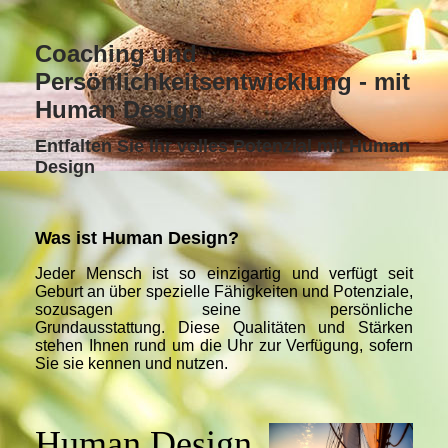
Coaching und
Persönlichkeitsentwicklung - mit
Human Design
Entfalten Sie Ihr volles Potenzial mit Human
Design
Was ist Human Design?
Jeder Mensch ist so einzigartig und verfügt seit
Geburt an über spezielle Fähigkeiten und Potenziale,
sozusagen seine persönliche
Grundausstattung.
Diese Qualitäten und Stärken
stehen Ihnen rund um die Uhr zur Verfügung, sofern
Sie sie kennen und nutzen.
Human Design