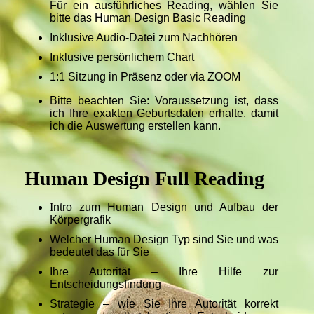
Für ein ausführliches Reading, wählen Sie
bitte das Human Design Basic Reading
Inklusive Audio-Datei zum Nachhören
Inklusive persönlichem Chart
1:1 Sitzung in Präsenz oder via ZOOM
Bitte beachten Sie: Voraussetzung ist, dass
ich Ihre exakten Geburtsdaten erhalte, damit
ich die Auswertung erstellen kann.
Human Design Full Reading
I
ntro zum Human Design und Aufbau der
Körpergrafik
Welcher Human Design Typ sind Sie und was
bedeutet das für Sie
Ihre Autorität – Ihre Hilfe zur
Entscheidungsfindung
Strategie – wie Sie Ihre Autorität korrekt