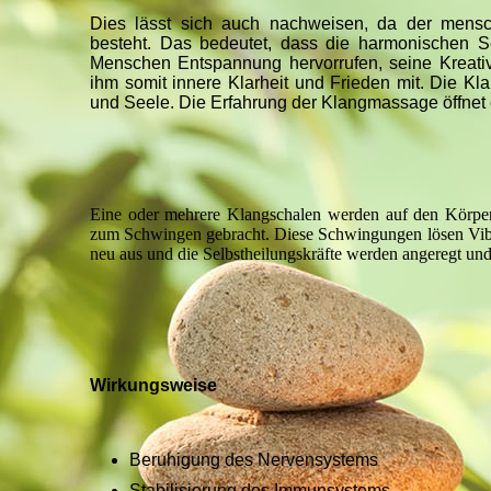
Dies lässt sich auch nachweisen, da der mens
besteht. Das bedeutet, dass die harmonischen 
Menschen Entspannung hervorrufen, seine Kreativ
ihm somit innere Klarheit und Frieden mit. Die Kl
und Seele. Die Erfahrung der Klangmassage öffnet 
Eine oder mehrere Klangschalen werden auf den Körper 
zum Schwingen gebracht. Diese Schwingungen lösen Vibra
neu aus und die Selbstheilungskräfte werden angeregt un
Wirkungsweise
Beruhigung des Nervensystems
Stabilisierung des Immunsystems