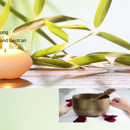
mung
 und Geist an