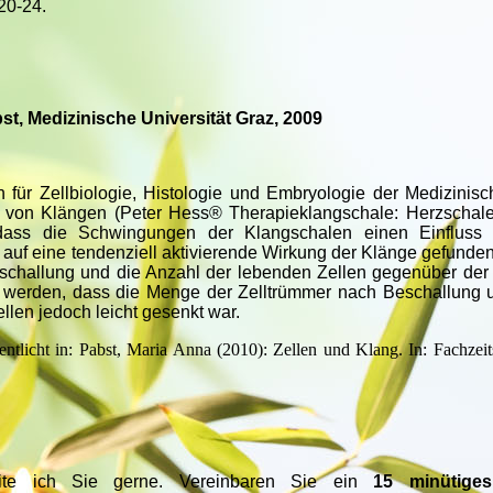
20-24.
t, Medizinische Universität Graz, 2009
n für Zellbiologie, Histologie und Embryologie der Medizinisc
 von Klängen (Peter Hess® Therapieklangschale: Herzschale)
, dass die Schwingungen der Klangschalen einen Einfluss
 auf eine tendenziell aktivierende Wirkung der Klänge gefund
eschallung und die Anzahl der lebenden Zellen gegenüber der
t werden, dass die Menge der Zelltrümmer nach Beschallung u
ellen jedoch leicht gesenkt war.
ntlicht in: Pabst, Maria Anna (2010): Zellen und Klang. In: Fachze
ite ich Sie gerne. Vereinbaren Sie ein
15
minütiges