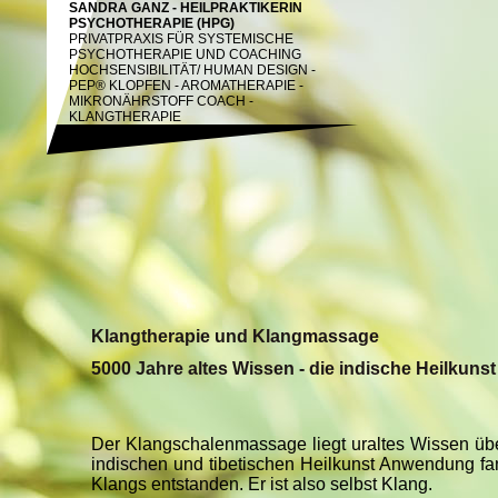
SANDRA GANZ - HEILPRAKTIKERIN
PSYCHOTHERAPIE (HPG)
PRIVATPRAXIS FÜR SYSTEMISCHE
PSYCHOTHERAPIE UND COACHING
HOCHSENSIBILITÄT/
HUMAN DESIGN -
PEP® KLOPFEN - AROMATHERAPIE -
MIKRONÄHRSTOFF COACH -
KLANGTHERAPIE
Klangtherapie und Klangmassage
5000 Jahre altes Wissen - die indische Heilkuns
Der Klangschalenmassage liegt uraltes Wissen übe
indischen und tibetischen Heilkunst Anwendung fa
Klangs entstanden. Er ist also selbst Klang.