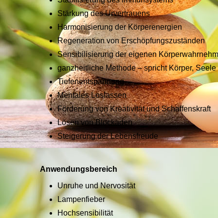
Stärkung des Urvertrauens
Harmonisierung der Körperenergien
Regeneration von Erschöpfungszuständen
Sensibilisierung der eigenen Körperwahrneh
ganzheitliche Methode – spricht Körper, Seele
Tiefenentspannung
Mentales Loslassen
Förderung von Kreativität und Schaffenskraft
Lösen von Blockaden
Steigerung der Lebensfreude
Anwendungsbereich
Unruhe und Nervosität
Lampenfieber
Hochsensibilität