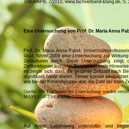
THERAPIE 7/2010, www.fachverband-klang.de, S. 
Eine Untersuchung von Prof. Dr. Maria Anna Pabs
Prof. Dr. Maria Anna Pabst, Universitätsprofessori
Graz, führte 2009 eine Untersuchung zur Wirkung
Zellkulturen durch. Diese Untersuchung zeigt
Zellfunktionen ausüben. Es konnten erste Hinweise
es zeigte sich, dass die gesamte Zellzahl nach B
signifikant höher waren. Ferner konnte beobachte
wie bei der Kontrollgruppe war, die Zahl der toten Z
Quelle: Die Ergebnisse der Untersuchung wurden veröffe
MASSAGE-THERAPIE 7/2010,
Auf Ihrem Lebensweg unterstütze und begle