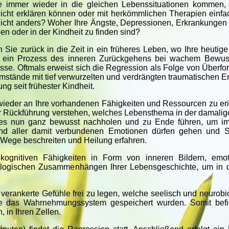
e immer wieder in die gleichen Lebenssituationen kommen,
nicht erklären können oder mit herkömmlichen Therapien einfa
nicht anders? Woher Ihre Ängste, Depressionen, Erkrankungen
n oder in der Kindheit zu finden sind?
h Sie zurück in die Zeit in ein früheres Leben, wo Ihre heutige
st ein Prozess des inneren Zurückgehens bei wachem Bewus
nisse. Oftmals erweist sich die Regression als Folge von Überfo
mstände mit tief verwurzelten und verdrängten traumatischen E
g seit frühester Kindheit.
 wieder an Ihre vorhandenen Fähigkeiten und Ressourcen zu er
r Rückführung verstehen, welches Lebensthema in der damalige
ses nun ganz bewusst nachholen und zu Ende führen, um i
 und aller damit verbundenen Emotionen dürfen gehen und 
e Wege beschreiten und Heilung erfahren.
 kognitiven Fähigkeiten in Form von inneren Bildern, emo
 logischen Zusammenhängen Ihrer Lebensgeschichte, um in 
verankerte Gefühle frei zu legen, welche seelisch und neurobi
e das Wahrnehmungssystem gespeichert wurden. Somit befi
, in Ihren Zellen.