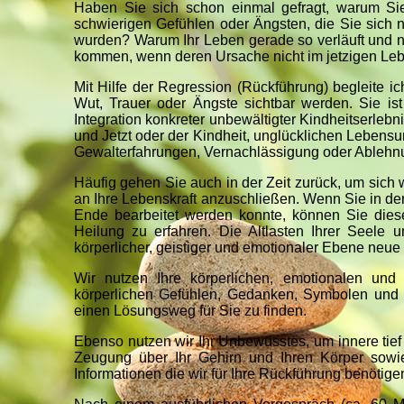
Haben Sie sich schon einmal gefragt, warum Si
schwierigen Gefühlen oder Ängsten, die Sie sich 
wurden? Warum Ihr Leben gerade so verläuft und 
kommen, wenn deren Ursache nicht im jetzigen Lebe
Mit Hilfe der Regression (Rückführung) begleite ic
Wut, Trauer oder Ängste sichtbar werden. Sie i
Integration konkreter unbewältigter Kindheitserleb
und Jetzt oder der Kindheit, unglücklichen Lebensu
Gewalterfahrungen, Vernachlässigung oder Ablehnun
Häufig gehen Sie auch in der Zeit zurück, um sich
an Ihre Lebenskraft anzuschließen. Wenn Sie in de
Ende bearbeitet werden konnte, können Sie die
Heilung zu erfahren. Die Altlasten Ihrer Seele
körperlicher, geistiger und emotionaler Ebene neu
Wir nutzen Ihre körperlichen, emotionalen und
körperlichen Gefühlen, Gedanken, Symbolen und
einen Lösungsweg für Sie zu finden.
Ebenso nutzen wir Ihr Unbewusstes, um innere tief 
Zeugung über Ihr Gehirn und Ihren Körper sowi
Informationen die wir für Ihre Rückführung benötigen