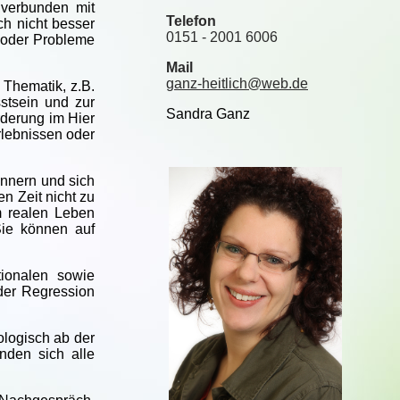
 verbunden mit
Telefon
ch nicht besser
0151 - 2001 6006
 oder Probleme
Mail
ganz-heitlich@web.de
 Thematik, z.B.
stsein und zur
Sandra Ganz
rderung im Hier
rlebnissen oder
innern und sich
n Zeit nicht zu
m realen Leben
Sie können auf
tionalen sowie
der Regression
ologisch ab der
nden sich alle