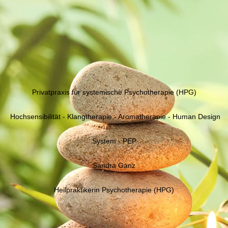
Privatpraxis für systemische Psychotherapie (HPG)
Hochsensibilität - Klangtherapie - Aromatherapie - Human Design
System - PEP
Sandra Ganz
Heilpraktikerin Psychotherapie (HPG)