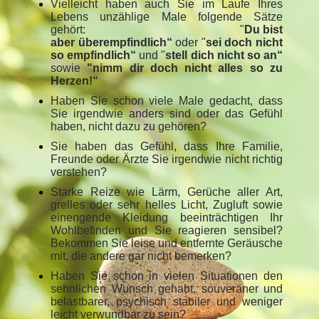
Vielleicht haben auch Sie im Laufe Ihres
Lebens unzählige Male folgende Sätze
gehört: "
Du bist
aber überempfindlich“
oder "
sei doch nicht
so empfindlich“
und "
stell dich nicht so an“
sowie
"nimm dir doch nicht alles so zu
Herzen!“
Haben Sie schon viele Male gedacht, dass
Sie irgendwie anders sind oder das Gefühl
haben, nicht dazu zu gehören?
Sie haben das Gefühl, dass Ihre Familie,
Freunde oder Ärzte Sie irgendwie nicht richtig
verstehen?
Starke Reize wie Lärm, Gerüche aller Art,
grelles oder sehr helles Licht, Zugluft sowie
einengende Kleidung beeinträchtigen Ihr
Wohlbefinden und Sie reagieren sensibel?
Bekommen Sie leise und entfernte Geräusche
mit, die andere gar nicht bemerken?
Haben Sie schon in vielen Situationen den
sehnlichen Wunsch gehabt, souveräner und
belastbarer, psychisch stabiler und weniger
leicht verwundbar zu sein?