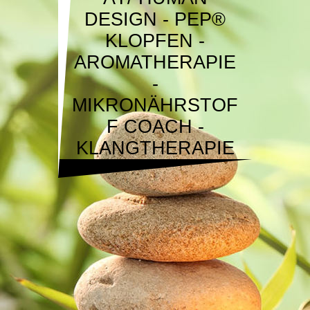
DESIGN - PEP®
KLOPFEN -
AROMATHERAPIE
-
MIKRONÄHRSTOF
F COACH -
KLANGTHERAPIE