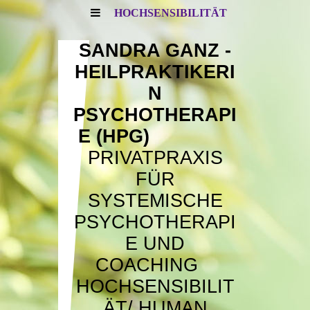
HOCHSENSIBILITÄT
SANDRA GANZ -
HEILPRAKTIKERI
N
PSYCHOTHERAPI
E (HPG)
PRIVATPRAXIS
FÜR
SYSTEMISCHE
PSYCHOTHERAPI
E UND
COACHING
HOCHSENSIBILIT
ÄT/
HUMAN