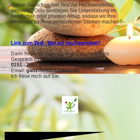
Haben Sie schon den Test zur Hochsensibilität
gemacht? Oder benötigen Sie Unterstützung im
beruflichen oder privaten Alltag, sodass wir Ihre
Merkmale zu Ihren persönlichen Stärken machen?
Link zum Test - Bin ich hochsensibel?
Dann freue ich mich mit Ihnen persönlich ins
Gespräch zu kommen. Rufen Sie gleich
0151 - 2001 6006
an oder schreiben Sie mir eine
Email:
ganz-heitlich@web.de.
Ich freue mich auf Sie.