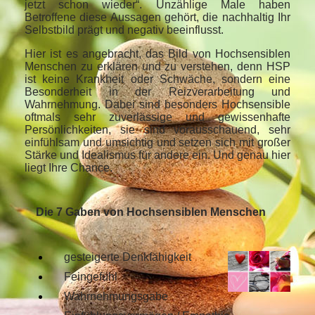
jetzt schon wieder“. Unzählige Male haben
Betroffene diese Aussagen gehört, die nachhaltig Ihr
Selbstbild prägt und negativ beeinflusst.
Hier ist es angebracht, das Bild von Hochsensiblen
Menschen zu erklären und zu verstehen, denn HSP
ist keine Krankheit oder Schwäche, sondern eine
Besonderheit in der Reizverarbeitung und
Wahrnehmung. Dabei sind besonders Hochsensible
oftmals sehr zuverlässige und gewissenhafte
Persönlichkeiten, sie sind vorausschauend, sehr
einfühlsam und umsichtig und setzen sich mit großer
Stärke und Idealismus für andere ein. Und genau hier
liegt Ihre Chance.
Die 7 Gaben von Hochsensiblen Menschen
gesteigerte Denkfähigkeit
Feingefühl
Wahrnehmungsgabe