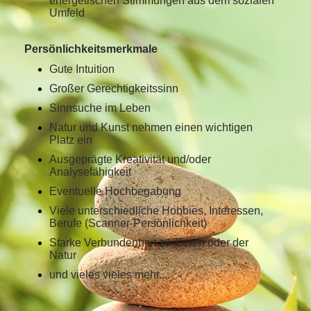
energetischen Stimmungen aus dem sozialen
Umfeld
Persönlichkeitsmerkmale
Gute Intuition
Großer Gerechtigkeitssinn
Sinnsuche im Leben
Natur und Kunst nehmen einen wichtigen
Platz ein
Ausgeprägte Kreativität und/oder
Analysefähigkeit
Eventuelle Hochbegabung
Viele unterschiedliche Hobbies, Interessen,
Berufe (Scanner-Persönlichkeit)
Starke Verbundenheit zu Tieren oder der
Natur
und vieles vieles mehr....