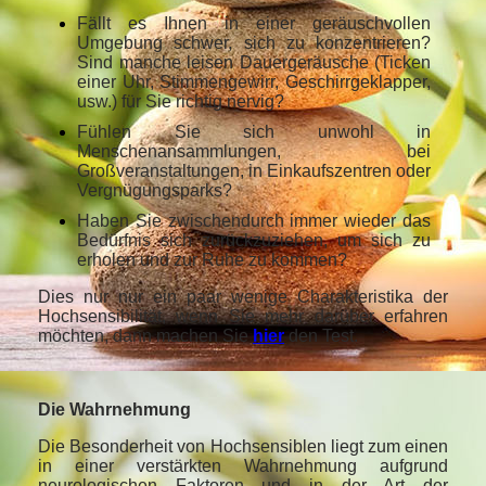
Fällt es Ihnen in einer geräuschvollen
Umgebung schwer, sich zu konzentrieren?
Sind manche leisen Dauergeräusche (Ticken
einer Uhr, Stimmengewirr, Geschirrgeklapper,
usw.) für Sie richtig nervig?
Fühlen Sie sich unwohl in
Menschenansammlungen, bei
Großveranstaltungen, in Einkaufszentren oder
Vergnügungsparks?
Haben Sie zwischendurch immer wieder das
Bedürfnis sich zurückzuziehen, um sich zu
erholen und zur Ruhe zu kommen?
Dies nur nur ein paar wenige Charakteristika der
Hochsensibilität, wenn Sie mehr darüber erfahren
möchten, dann machen Sie
hier
den Test.
Die Wahrnehmung
Die Besonderheit von Hochsensiblen liegt zum einen
in einer verstärkten Wahrnehmung aufgrund
neurologischen Faktoren und in der Art der