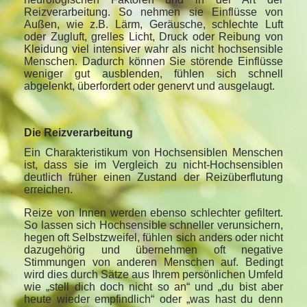
Reizverarbeitung. So nehmen sie Einflüsse von
Außen, wie z.B. Lärm, Geräusche, schlechte Luft
oder Zugluft, grelles Licht, Druck oder Reibung von
Kleidung viel intensiver wahr als nicht hochsensible
Menschen. Dadurch können Sie störende Einflüsse
weniger gut ausblenden, fühlen sich schnell
abgelenkt, überfordert oder genervt und ausgelaugt.
Die Reizverarbeitung
Ein Charakteristikum von Hochsensiblen Menschen
ist, dass sie im Vergleich zu nicht-Hochsensiblen
deutlich früher einen Zustand der Reizüberflutung
erreichen.
Reize von Innen werden ebenso schlechter gefiltert.
So lassen sich Hochsensible schneller verunsichern,
hegen oft Selbstzweifel, fühlen sich anders oder nicht
dazugehörig und übernehmen oft negative
Stimmungen von anderen Menschen auf. Bedingt
wird dies durch Sätze aus Ihrem persönlichen Umfeld
wie „stell dich doch nicht so an“ und „du bist aber
heute wieder empfindlich“ oder „was hast du denn