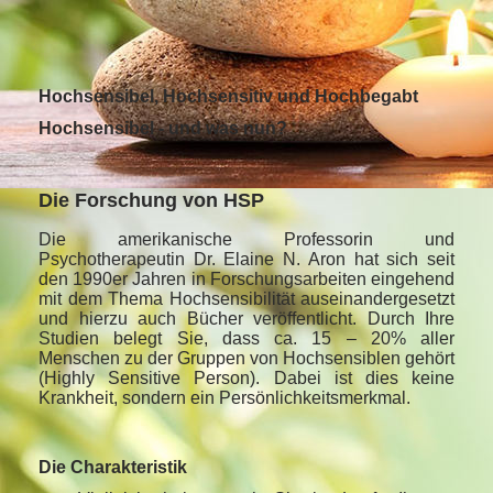
Hochsensibel, Hochsensitiv und Hochbegabt
Hochsensibel - und was nun?
Die Forschung von HSP
Die amerikanische Professorin und
Psychotherapeutin Dr. Elaine N. Aron hat sich seit
den 1990er Jahren in Forschungsarbeiten eingehend
mit dem Thema Hochsensibilität auseinandergesetzt
und hierzu auch Bücher veröffentlicht. Durch Ihre
Studien belegt Sie, dass ca. 15 – 20% aller
Menschen zu der Gruppen von Hochsensiblen gehört
(Highly Sensitive Person). Dabei ist dies keine
Krankheit, sondern ein Persönlichkeitsmerkmal.
Die Charakteristik