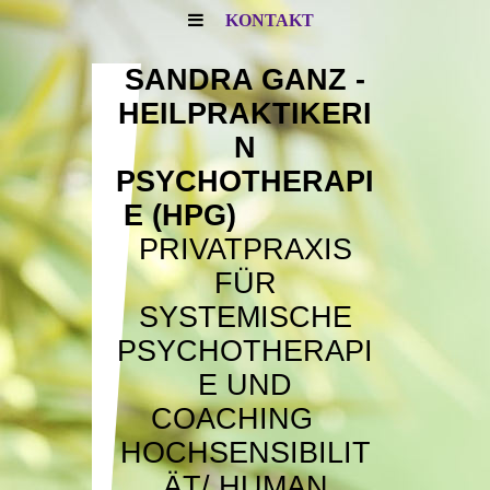
KONTAKT
SANDRA GANZ -
HEILPRAKTIKERI
N
PSYCHOTHERAPI
E (HPG)
PRIVATPRAXIS
FÜR
SYSTEMISCHE
PSYCHOTHERAPI
E UND
COACHING
HOCHSENSIBILIT
ÄT/
HUMAN