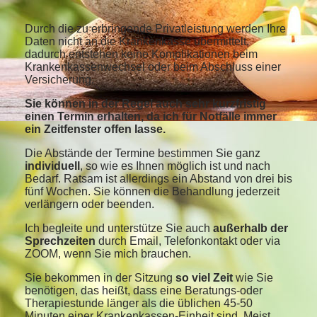
Durch die zu erbringende Privatleistung werden Ihre
Daten nicht an die Krankenkasse übermittelt,
dadurch entstehen keine Komplikationen beim
Krankenkassenwechsel oder beim Abschluss einer
Versicherung.
Sie können in der Regel auch sehr kurzfristig
einen Termin erhalten, da ich für Notfälle immer
ein Zeitfenster offen lasse.
Die Abstände der Termine bestimmen Sie ganz
individuell
, so wie es Ihnen möglich ist und nach
Bedarf. Ratsam ist allerdings ein Abstand von drei bis
fünf Wochen. Sie können die Behandlung jederzeit
verlängern oder beenden.
Ich begleite und unterstütze Sie auch
außerhalb der
Sprechzeiten
durch Email, Telefonkontakt oder via
ZOOM, wenn Sie mich brauchen.
Sie bekommen in der Sitzung
so viel
Zeit
wie Sie
benötigen, das heißt, dass eine Beratungs-oder
Therapiestunde länger als die üblichen 45-50
Minuten einer Krankenkassen-Einheit sind. Meist