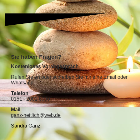
S
ie haben Fragen?
Kostenloses Vorabgespräch
Rufen Sie an oder schreiben Sie mir eine Email oder
Whatsapp.
Telefon
0151 - 2001 6006
Mail
ganz-heitlich@web.de
Sandra Ganz