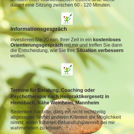
dauert eine Sitzung zwischen 60 - 120 Minuten.
Informationsgespräch
Investieren Sie 20 min. Ihrer Zeit in ein
kostenloses
Orientierungsgespräch
mit mir und treffen Sie dann
die Entscheidung, wie Sie Ihre
Situation verbessern
wollen.
Termine für Beratung, Coaching oder
Psychotherapie nach Heilpraktikergesetz in
Hemsbach, Nähe Weinheim, Mannheim
Bedenken Sie bitte, dass ein nicht rechtzeitig
abgesagter Termin anderen Klienten die Möglichkeit
nimmt, einen früheren Behandlungstermin bei mir
wahrnehmen zu können.