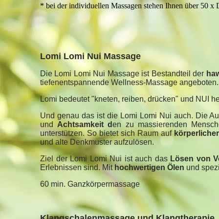
*
bei der individuellen Massagen stehen Ihnen über 50 x 
Lomi Lomi Nui Massage
Die Lomi Lomi Nui Massage ist Bestandteil der
haw
tiefenentspannende Wellness-Massage angeboten.
Lomi bedeutet "kneten, reiben, drücken" und NUI he
Und genau das ist die Lomi Lomi Nui auch. Die Au
und
Achtsamkeit d
en zu massierenden Mensch
unterstützen. So bietet sich Raum auf
körperliche
und alte Denkmuster aufzulösen.
Ziel der Lomi Lomi Nui ist auch das
Lösen von V
Erlebnissen sind. Mit
hochwertigen Ölen
und spezi
60 min. Ganzkörpermassage
Klangschalenmassage und Klangtherapie