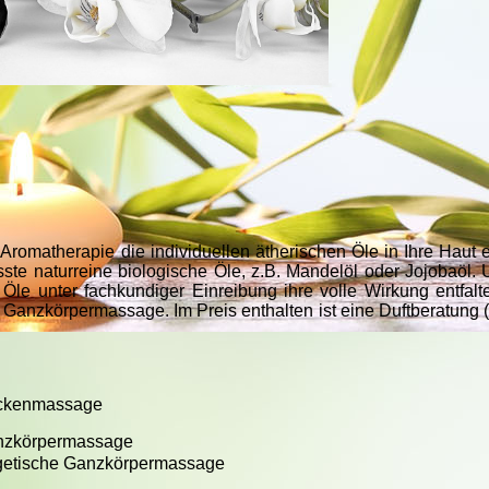
omatherapie die individuellen ätherischen Öle in Ihre Haut e
ste naturreine biologische Öle, z.B. Mandelöl oder Jojobaöl. 
le unter fachkundiger Einreibung ihre volle Wirkung entfalt
anzkörpermassage. Im Preis enthalten ist eine Duftberatung 
ückenmassage
anzkörpermassage
rgetische Ganzkörpermassage