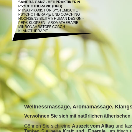
SANDRA GANZ - HEILPRAKTIKERIN
PSYCHOTHERAPIE (HPG)
PRIVATPRAXIS FÜR SYSTEMISCHE
PSYCHOTHERAPIE UND COACHING
HOCHSENSIBILITÄT/
HUMAN DESIGN -
PEP® KLOPFEN - AROMATHERAPIE -
MIKRONÄHRSTOFF COACH -
KLANGTHERAPIE
Wellnessmassage, Aromamassage, Klang
Verwöhnen Sie sich mit natürlichen ätherischen
Gönnen Sie sich eine
Auszeit vom Alltag
und las
Tanken Sie neue
Kraft und Energie,
um frisch u