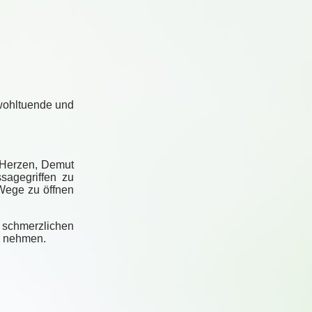
 wohltuende und
m Herzen, Demut
agegriffen zu
Wege zu öffnen
 schmerzlichen
g
nehmen.