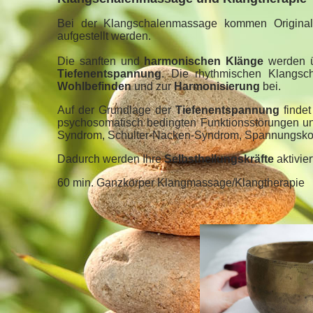
B
ei der Klangschalenmassage kommen Original
aufgestellt werden.
Die sanften und
harmonischen Klänge
werden ü
Tiefenentspannung
. Die rhythmischen Klangsc
Wohlbefinden
und zur
Harmonisierung
bei.
Auf der Grundlage der
Tiefenentspannung
findet
psychosomatisch bedingten Funktionsstörungen un
Syndrom, Schulter-Nacken-Syndrom, Spannungskop
Dadurch werden Ihre
Selbstheilungskräfte
aktivie
60 min. Ganzkörper Klangmassage/Klangtherapie