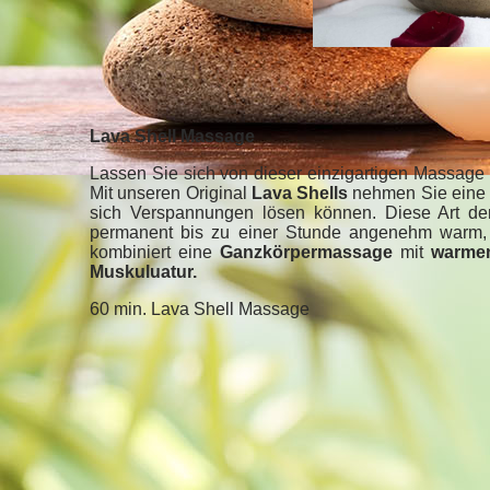
Lava Shell Massage
Lassen Sie sich von dieser einzigartigen Massa
Mit unseren Original
Lava Shells
nehmen Sie ein
sich Verspannungen lösen können. Diese Art de
permanent bis zu einer Stunde angenehm warm, 
kombiniert eine
Ganzkörpermassage
mit
warme
Muskuluatur.
60 min. Lava Shell Massage