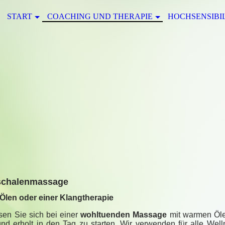
START
COACHING UND THERAPIE
HOCHSENSIBI
schalenmassage
 Ölen oder einer Klangtherapie
sen Sie sich bei einer
wohltuenden Massage
mit warmen Ö
nd erholt in den Tag zu starten. Wir verwenden für alle We