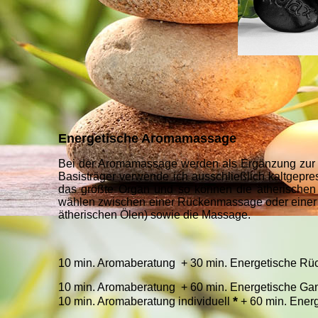
Energetische Aromamassage
Bei der Aromamassage werden als Ergänzung zur Ar
Basisträger verwende ich ausschließlich kaltgepres
das größte Organ und so können die ätherischen Ö
wählen zwischen einer Rückenmassage oder einer G
ätherischen Ölen) sowie die Massage.
10 min. Aromaberatung + 30 min. Energetische R
10 min. Aromaberatung + 60 min. Energetische G
*
10 min. Aromaberatung individuell
+ 60 min. Ene