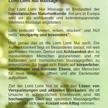
Lomi Lomi Nui Massage
Die Lomi Lomi Nui Massage ist Bestandteil der
hawaiianischen Naturheilkunde
. Bei uns in Europa
wird sie als wohltuende und tiefenentspannende
Wellness-Massage angeboten.
Lomi bedeutet "kneten, reiben, drücken" und NUI
heißt "
einzigartig und besonders"
:
Und genau das ist die Lomi Lomi Nui auch. Die
Aufmerksamkeit liegt im Besonderen darauf, mit weit
geöffnetem Herzen, Demut und
Achtsamkeit d
en zu
massierenden Menschen anzunehmen und mit
fließenden und harmonischen Massagegriffen zu
unterstützen. So bietet sich Raum auf
körperlicher,
emotionaler und mentaler Ebene
, den Menschen
für neue Wege zu öffnen und alte Denkmuster
aufzulösen.
Ziel der Lomi Lomi Nui ist auch das
Lösen von
Verspannungen und aktuellen Blockaden,
die oft
Ursache in schmerzlichen Erlebnissen sind. Mit
hochwertigen Ölen
und speziellen Massagegriffen
können Sie sich eine
Auszeit vom Alltag
nehmen.