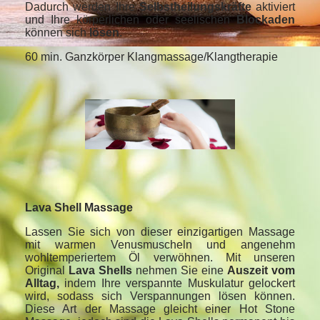
Dadurch werden Ihre
Selbstheilungskräfte
aktiviert
und Ihre körperlichen oder seelischen
Blockaden
können sich
lösen
.
60 min. Ganzkörper Klangmassage/Klangtherapie
Lava Shell Massage
Lassen Sie sich von dieser einzigartigen Massage
mit warmen Venusmuscheln und angenehm
wohltemperiertem Öl verwöhnen. Mit unseren
Original
Lava Shells
nehmen Sie eine
Auszeit vom
Alltag,
indem Ihre verspannte Muskulatur gelockert
wird, sodass sich Verspannungen lösen können.
Diese Art der Massage gleicht einer Hot Stone