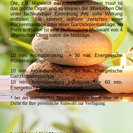
Öle, z.B. Mandelöl oder Jojobaöl. Unsere Haut ist
das größte Organ und so können die ätherischen Öle
unter fachkundiger Einreibung ihre volle Wirkung
entfalten. Sie können wählen zwischen einer
Rückenmassage oder einer Ganzkörpermassage. Im
Preis enthalten ist eine Duftberatung (Auswahl von 4
ätherischen Ölen) sowie die Massage.
10 min. Aromaberatung + 30 min. Energetische
Rückenmassage
10 min. Aromaberatung + 60 min. Energetische
Ganzkörpermassage
*
10 min. Aromaberatung individuell
+ 60 min.
Energetische Ganzkörpermassage
*
bei der individuellen Massagen stehen Ihnen über 50 x
Düfte für Ihre persönliche Auswahl zur Verfügung