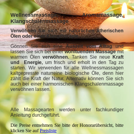
Wellnessmassage, Aromamassage,
Klangschalenmassage
Verwöhnen Sie sich mit natürlichen ätherischen
Ölen oder einer Klangtherapie
Gönnen Sie sich eine
Auszeit vom Alltag
und
lassen Sie sich bei einer
wohltuenden Massage
mit
warmen Ölen
verwöhnen.
Tanken Sie neue
Kraft
und Energie,
um frisch und erholt in den Tag zu
starten. Wir verwenden für alle Wellnessmassagen
kaltgepresste naturreine biologische Öle, denn hier
zählt die Kraft der Natur. Alternativ können Sie sich
auch bei einer harmonischen Klangschalenmassage
verwöhnen lassen.
Alle Massagearten werden unter fachkundiger
Anleitung durchgeführt.
Die Preise entnehmen Sie bitte der Honorarübersicht, bitte
klicken Sie auf
Preisliste