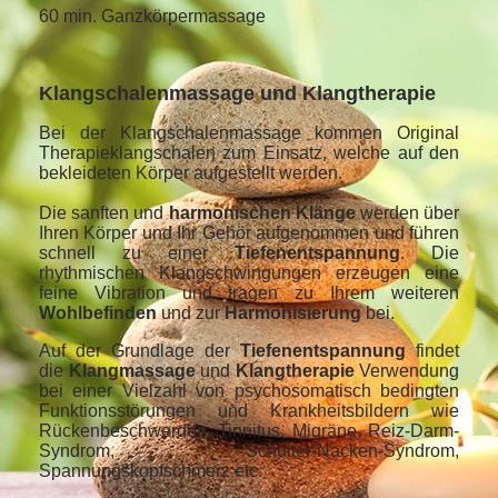
60 min. Ganzkörpermassage
Klangschalenmassage und Klangtherapie
B
ei der Klangschalenmassage kommen Original
Therapieklangschalen zum Einsatz, welche auf den
bekleideten Körper aufgestellt werden.
Die sanften und
harmonischen Klänge
werden über
Ihren Körper und Ihr Gehör aufgenommen und führen
schnell zu einer
Tiefenentspannung
. Die
rhythmischen Klangschwingungen erzeugen eine
feine Vibration und tragen zu Ihrem weiteren
Wohlbefinden
und zur
Harmonisierung
bei.
Auf der Grundlage der
Tiefenentspannung
findet
die
Klangmassage
und
Klangtherapie
Verwendung
bei einer Vielzahl von psychosomatisch bedingten
Funktionsstörungen und Krankheitsbildern wie
Rückenbeschwerden, Tinnitus, Migräne, Reiz-Darm-
Syndrom, Schulter-Nacken-Syndrom,
Spannungskopfschmerz etc.