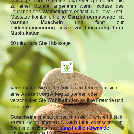
Massage, jedoch sind die Lava Shells permanent bis
zu einer Stunde angenehm warm, sodass das
Tauschen des Wärmeträgers entfällt. Die Lava Shell
Massage kombiniert eine
Ganzkörpermassage
mit
warmen Muscheln
und führt zur
Tiefenentspannung
sowie zur
Lockerung Ihrer
Muskuluatur.
60 min. Lava Shell Massage
Vereinbaren Sie noch heute einen Termin, um sich
eine
Auszeit vom Alltag
zu gönnen oder
verschenken Sie
Wohlbefinden
an Ihre Freunde und
Bekannte.
Gutscheine
sind auch bei mir in der Praxis erhältlich.
Rufen
Sie an unter
0151 - 2001 6006
oder schreiben
Sie mir eine
Email an:
ganz-heitlich@web.de
Ich freue mich auf Sie.