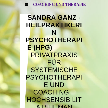
COACHING UND THERAPIE
SANDRA GANZ -
HEILPRAKTIKERI
N
PSYCHOTHERAPI
E (HPG)
PRIVATPRAXIS
FÜR
SYSTEMISCHE
PSYCHOTHERAPI
E UND
COACHING
HOCHSENSIBILIT
ÄT/
HUMAN