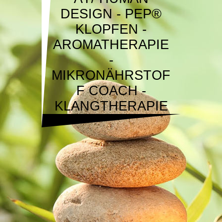
DESIGN - PEP®
KLOPFEN -
AROMATHERAPIE
-
MIKRONÄHRSTOF
F COACH -
KLANGTHERAPIE